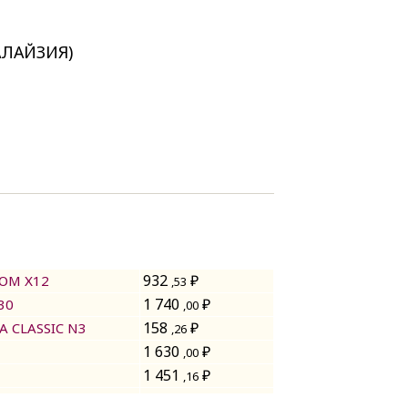
АЛАЙЗИЯ)
932
₽
ОМ Х12
,53
1 740
₽
30
,00
158
₽
 CLASSIC N3
,26
1 630
₽
,00
1 451
₽
,16