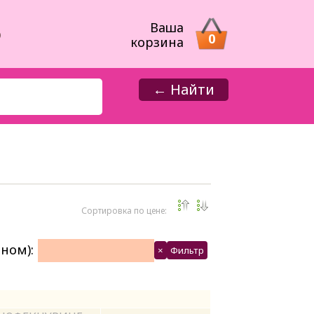
8
Ваша
0
корзина
← Найти
Сортировка по цене:
ном):
×
Фильтр