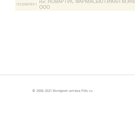
НОВАРТИС ФАРМАСЬЮТИКАЛ МЭН
Изг:
1552008783/1
ООО
© 2006-2021 Интернет-аптека Pills.ru